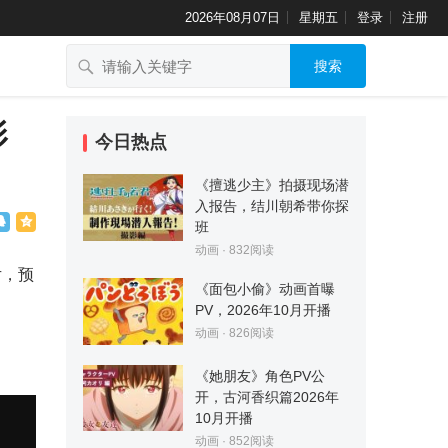
2026年08月07日
星期五
登录
注册
搜索
影
今日热点
《擅逃少主》拍摄现场潜
入报告，结川朝希带你探
班
动画
·
832
阅读
片，预
《面包小偷》动画首曝
PV，2026年10月开播
动画
·
826
阅读
《她朋友》角色PV公
开，古河香织篇2026年
10月开播
动画
·
852
阅读