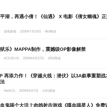
平湖，再遇小倩！《仙遇》 X 电影《倩女幽魂》正
游戏基地
·
2026年7月15日
·
963
阅读
狱乐》MAPPA制作，震撼级OP影像解禁
ACG18.US
·
2026年6月27日
·
1052
阅读
 IP 再添力作！《穿越火线：潜伏》以3A叙事重塑战
法
HotACG
·
2026年6月7日
·
1191
阅读
血鬼喵个大活？肉鸽射击游戏《喋血喵星人》免费