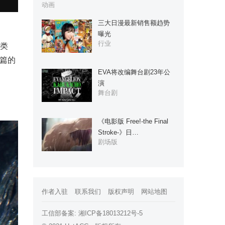
动画
三大日漫最新销售额趋势
曝光
行业
种类
本篇的
EVA将改编舞台剧23年公
演
舞台剧
《电影版 Free!-the Final
Stroke-》日…
剧场版
作者入驻
联系我们
版权声明
网站地图
工信部备案:
湘ICP备18013212号-5