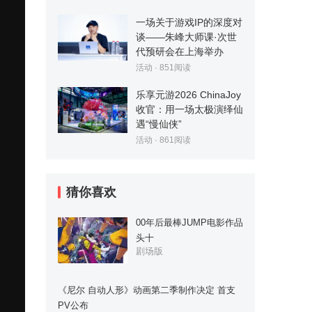
一场关于游戏IP的深度对
谈——朱峰大师课·次世
代预研会在上海举办
活动
·
851
阅读
乐享元游2026 ChinaJoy
收官：用一场太极演绎仙
遇“慢仙侠”
活动
·
861
阅读
猜你喜欢
00年后最棒JUMP电影作品
头十
剧场版
《尼尔 自动人形》动画第二季制作决定 首支
PV公布