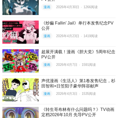
漫画
2026年4月30日
·
1266
阅读
《纱痲 Fallin’ Jail》单行本发售纪念PV
公开
漫画
2026年4月23日
·
1419
阅读
超展开满载！漫画《胆大党》5周年纪念
PV公开
漫画
2026年4月7日
·
1591
阅读
声优漫画《生活人》第1卷发售纪念，杉
田智和×日笠阳子豪华阵容献声
漫画
2026年4月3日
·
1535
阅读
《转生哥布林有什么问题吗？》TV动画
定档2026年10月 先导PV公开