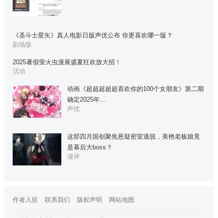
《圣斗士星矢》真人电影日版声优公布 你更喜欢哪一版？
剧场版
2025暑假萤火虫漫展盛夏狂欢放大招！
活动
动画《超超超超超喜欢你的100个女朋友》第二期
确定2025年…
声优
这部四月国创聚焦悬疑密室逃脱，美艳老板娘竟
是幕后大boss？
漫评
作者入驻
联系我们
版权声明
网站地图