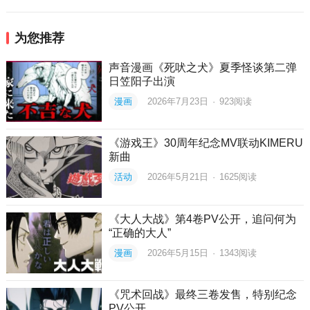
为您推荐
声音漫画《死吠之犬》夏季怪谈第二弹
日笠阳子出演
漫画
2026年7月23日
·
923
阅读
《游戏王》30周年纪念MV联动KIMERU
新曲
活动
2026年5月21日
·
1625
阅读
《大人大战》第4卷PV公开，追问何为
“正确的大人”
漫画
2026年5月15日
·
1343
阅读
《咒术回战》最终三卷发售，特别纪念
PV公开