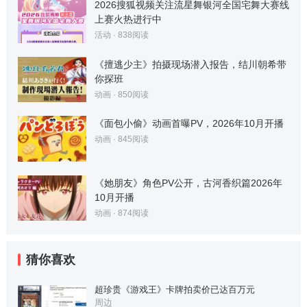
2026搜狐视频关注流星舞银河全国宅舞大赛线
上赛火热进行中
活动
·
838
阅读
《擅逃少主》拍摄现场潜入报告，结川朝希带
你探班
动画
·
850
阅读
《面包小偷》动画首曝PV，2026年10月开播
动画
·
845
阅读
《她朋友》角色PV公开，古河香织篇2026年
10月开播
动画
·
874
阅读
猜你喜欢
超珍贵《游戏王》卡牌拍卖价已达百万元
周边