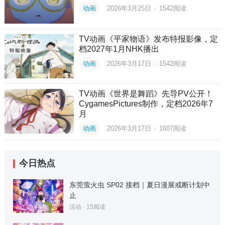
动画
2026年3月25日
·
1542
阅读
TV动画《平家物语》发布特报影像，定
档2027年1月NHK播出
动画
2026年3月17日
·
1542
阅读
TV动画《世界是舞蹈》先导PV公开！
CygamesPictures制作，定档2026年7
月
动画
2026年3月17日
·
1607
阅读
今日热点
东莞萤火虫 SP02 接档｜夏日漫展戒断计划中
止
活动
·
15
阅读