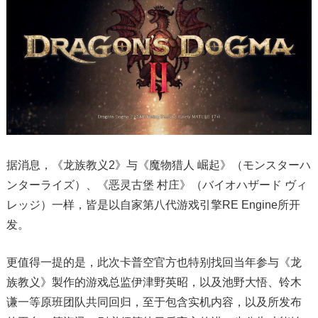
据消息，《龙族教义2》与《魔物猎人 崛起》（モンスターハ
ンターライズ）、《恶灵古堡 村庄》（バイオハザード ヴィ
レッジ）一样，皆是以自家第八代游戏引擎RE Engine所开
发。
更值得一提的是，此次卡普空官方也特别找回当年参与《龙
族教义》製作的游戏总监伊津野英昭，以及池野大悟、铃木
谦一等原班团队共同回归，至于包含实机内容，以及所发布