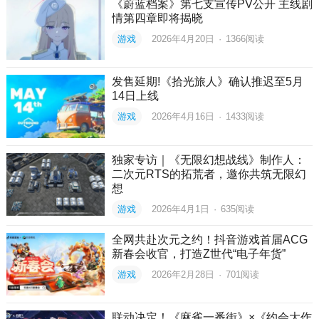
《蔚蓝档案》第七支宣传PV公开 主线剧
情第四章即将揭晓
游戏
2026年4月20日
·
1366
阅读
发售延期!《拾光旅人》确认推迟至5月
14日上线
游戏
2026年4月16日
·
1433
阅读
独家专访｜《无限幻想战线》制作人：
二次元RTS的拓荒者，邀你共筑无限幻
想
游戏
2026年4月1日
·
635
阅读
全网共赴次元之约！抖音游戏首届ACG
新春会收官，打造Z世代“电子年货”
游戏
2026年2月28日
·
701
阅读
联动决定！《麻雀一番街》×《约会大作