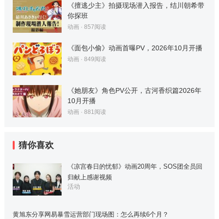
《擅逃少主》拍摄现场潜入报告，结川朝希带
你探班
动画
·
857
阅读
《面包小偷》动画首曝PV，2026年10月开播
动画
·
849
阅读
《她朋友》角色PV公开，古河香织篇2026年
10月开播
动画
·
881
阅读
猜你喜欢
《凉宫春日的忧郁》动画20周年，SOS团全员回
归献上感谢视频
活动
黄旭东分享网易暴雪运营部门现场图：怎么再续6个月？