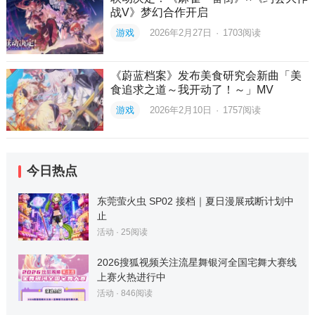
战V》梦幻合作开启
游戏
2026年2月27日
·
1703
阅读
《蔚蓝档案》发布美食研究会新曲「美
食追求之道～我开动了！～」MV
游戏
2026年2月10日
·
1757
阅读
今日热点
东莞萤火虫 SP02 接档｜夏日漫展戒断计划中
止
活动
·
25
阅读
2026搜狐视频关注流星舞银河全国宅舞大赛线
上赛火热进行中
活动
·
846
阅读