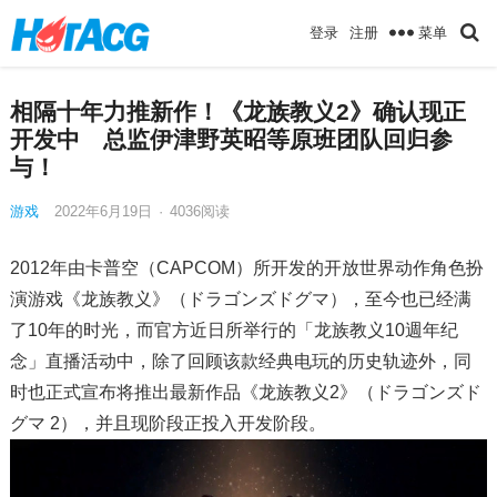
菜单
登录
注册
相隔十年力推新作！《龙族教义2》确认现正
开发中 总监伊津野英昭等原班团队回归参
与！
游戏
2022年6月19日
·
4036
阅读
2012年由卡普空（CAPCOM）所开发的开放世界动作角色扮
演游戏《龙族教义》（ドラゴンズドグマ），至今也已经满
了10年的时光，而官方近日所举行的「龙族教义10週年纪
念」直播活动中，除了回顾该款经典电玩的历史轨迹外，同
时也正式宣布将推出最新作品《龙族教义2》（ドラゴンズド
グマ 2），并且现阶段正投入开发阶段。