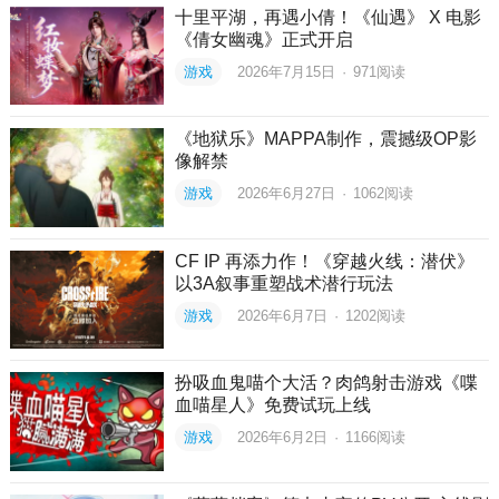
十里平湖，再遇小倩！《仙遇》 X 电影
《倩女幽魂》正式开启
游戏
2026年7月15日
·
971
阅读
《地狱乐》MAPPA制作，震撼级OP影
像解禁
游戏
2026年6月27日
·
1062
阅读
CF IP 再添力作！《穿越火线：潜伏》
以3A叙事重塑战术潜行玩法
游戏
2026年6月7日
·
1202
阅读
扮吸血鬼喵个大活？肉鸽射击游戏《喋
血喵星人》免费试玩上线
游戏
2026年6月2日
·
1166
阅读