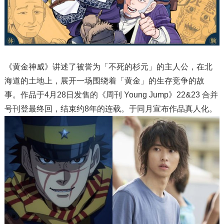
《黄金神威》讲述了被誉为「不死的杉元」的主人公，在北
海道的土地上，展开一场围绕着「黄金」的生存竞争的故
事。作品于4月28日发售的《周刊 Young Jump》22&23 合并
号刊登最终回，结束约8年的连载。于同月宣布作品真人化。