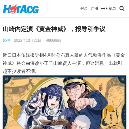
菜单
登录
注册
山崎内定演《黄金神威》，报导引争议
其他
2022年10月21日
·
4986
阅读
近日日本传媒报导指4月时公布真人版的人气动漫作品《黄金
神威》将会由漫改小王子山崎贤人主演，但这消息一出就引
起不少读者不满。