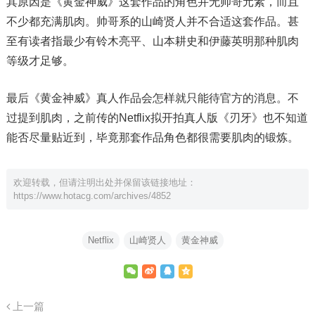
其原因是《黄金神威》这套作品的角色并无帅哥元素，而且
不少都充满肌肉。帅哥系的山崎贤人并不合适这套作品。甚
至有读者指最少有铃木亮平、山本耕史和伊藤英明那种肌肉
等级才足够。
最后《黄金神威》真人作品会怎样就只能待官方的消息。不
过提到肌肉，之前传的Netflix拟开拍真人版《刃牙》也不知道
能否尽量贴近到，毕竟那套作品角色都很需要肌肉的锻炼。
欢迎转载，但请注明出处并保留该链接地址：
https://www.hotacg.com/archives/4852
Netflix
山崎贤人
黄金神威
上一篇