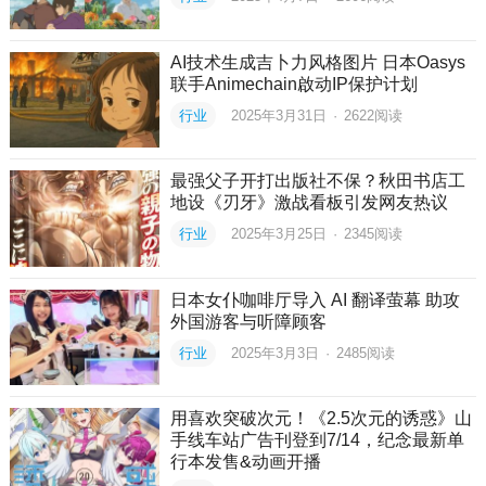
AI技术生成吉卜力风格图片 日本Oasys
联手Animechain啟动IP保护计划
行业
2025年3月31日
·
2622
阅读
最强父子开打出版社不保？秋田书店工
地设《刃牙》激战看板引发网友热议
行业
2025年3月25日
·
2345
阅读
日本女仆咖啡厅导入 AI 翻译萤幕 助攻
外国游客与听障顾客
行业
2025年3月3日
·
2485
阅读
用喜欢突破次元！《2.5次元的诱惑》山
手线车站广告刊登到7/14，纪念最新单
行本发售&动画开播