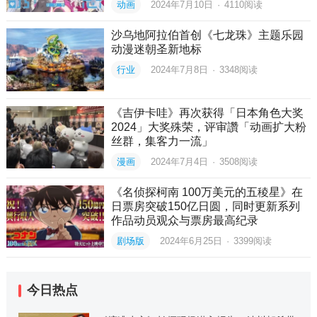
动画
2024年7月10日
·
4110
阅读
沙乌地阿拉伯首创《七龙珠》主题乐园
动漫迷朝圣新地标
行业
2024年7月8日
·
3348
阅读
《吉伊卡哇》再次获得「日本角色大奖
2024」大奖殊荣，评审讚「动画扩大粉
丝群，集客力一流」
漫画
2024年7月4日
·
3508
阅读
《名侦探柯南 100万美元的五稜星》在
日票房突破150亿日圆，同时更新系列
作品动员观众与票房最高纪录
剧场版
2024年6月25日
·
3399
阅读
今日热点