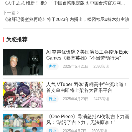
《人中之龙 维新！ 极》「中国台湾限定版 & 中国台湾官方网络商店限定版」商品公开！
下一篇
《猪肝记得煮熟再吃》将于2023年内播出，松冈祯丞x楠木灯主演
为您推荐
AI 夺声优饭碗？美国演员工会控诉 Epic
Games《要塞英雄》“不当劳动行为”
声优
2025年5月21日
·
2393
阅读
人气 VTuber 团体“青桐高中”主流出道！
首支单曲即将上架各大音乐平台
行业
2025年4月29日
·
2473
阅读
《One Piece》导演怒批AI仿制吉卜力画
风：“玷污了吉卜力，无法原谅！”
行业
2025年4月7日
·
2606
阅读