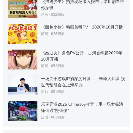
《擅逃少主》拍摄现场潜入报告，结川朝希带
你探班
动画
·
832
阅读
《面包小偷》动画首曝PV，2026年10月开播
动画
·
826
阅读
《她朋友》角色PV公开，古河香织篇2026年
10月开播
动画
·
852
阅读
一场关于游戏IP的深度对谈——朱峰大师课·次
世代预研会在上海举办
活动
·
851
阅读
乐享元游2026 ChinaJoy收官：用一场太极演
绎仙遇“慢仙侠”
活动
·
861
阅读