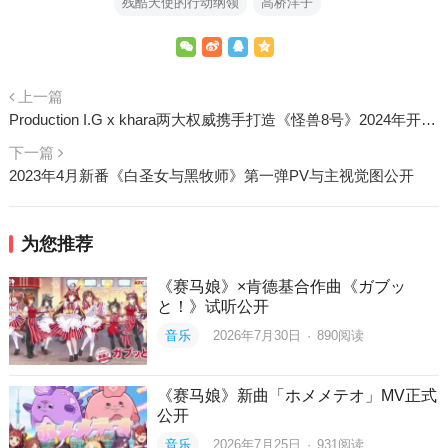
残酷天使的行动纲领
高桥洋子
上一篇
Production I.G x khara两大权威携手打造《怪兽8号》2024年开播，官方公开前导PV
下一篇
2023年4月新番《白圣女与黑牧师》第一弹PV与主视觉图公开
为您推荐
《赛马娘》×肯德基合作曲《ガブッ
と！》试听公开
音乐
2026年7月30日
·
890
阅读
《赛马娘》新曲「ホメメテオ」MV正式
公开
音乐
2026年7月25日
·
931
阅读