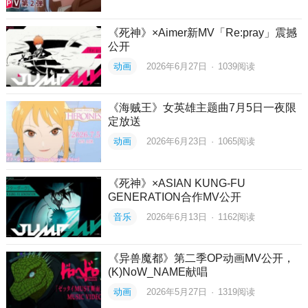
《死神》×Aimer新MV「Re:pray」震撼
公开
动画
2026年6月27日
·
1039
阅读
《海贼王》女英雄主题曲7月5日一夜限
定放送
动画
2026年6月23日
·
1065
阅读
《死神》×ASIAN KUNG-FU
GENERATION合作MV公开
音乐
2026年6月13日
·
1162
阅读
《异兽魔都》第二季OP动画MV公开，
(K)NoW_NAME献唱
动画
2026年5月27日
·
1319
阅读