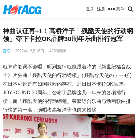
菜单
登录
注册
神曲认证再+1！高桥洋子「残酷天使的行动纲
领」夺下卡拉OK品牌30周年乐曲排行冠军
音乐
2022年12月16日
·
4290
阅读
就算你歌词不会唱，听到旋律就能跟着哼的《新世纪福音战
士》片头曲「残酷天使的行动纲领」( 残酷な天使のテーゼ )
在日本可说是有如国歌般的存在。近日日本卡拉OK品牌-
JOYSOUND 30周年，公布了品牌这几十年来的各项排行
榜，而「残酷天使的行动纲领」荣获综合乐曲与动画歌曲排
行榜的第一名，演唱者高桥洋子也前来授奖。