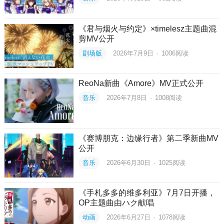
《君与烟火与约定》×timelesz主题曲混
剪MV公开
剧场版
2026年7月9日
·
1006
阅读
ReoNa新曲《Amore》MV正式公开
音乐
2026年7月8日
·
1008
阅读
《赛博朋克：边缘行者》第二季新曲MV
公开
音乐
2026年6月30日
·
1025
阅读
《手札多多的维多利亚》7月7日开播，
OP主题曲由ハク献唱
动画
2026年6月27日
·
1078
阅读