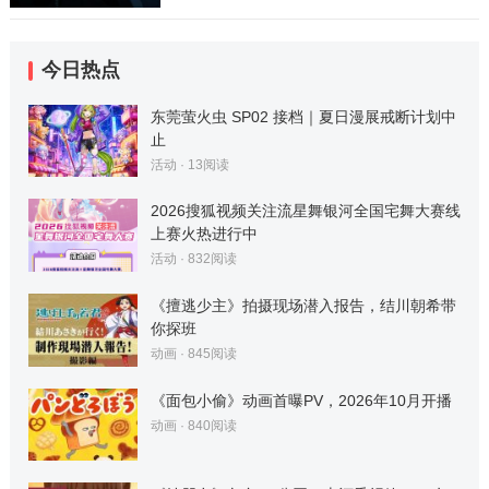
今日热点
东莞萤火虫 SP02 接档｜夏日漫展戒断计划中
止
活动
·
13
阅读
2026搜狐视频关注流星舞银河全国宅舞大赛线
上赛火热进行中
活动
·
832
阅读
《擅逃少主》拍摄现场潜入报告，结川朝希带
你探班
动画
·
845
阅读
《面包小偷》动画首曝PV，2026年10月开播
动画
·
840
阅读