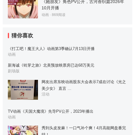
《她朋友》角色PV公开，古河香织篇2026年
10月开播
动画
·
869
阅读
猜你喜欢
《打工吧！魔王大人》动画第3季确认7月13日开播
动画
新海诚《铃芽之旅》北美预放映票房已达68万美元
剧场版
网友出席东映动画股东大会表示7成在讨论《光之
美少女》 直言 …
活动
TV动画《天国大魔境》先导PV公开，2023年播出
动画
秀到头皮发麻！一口气补个爽！4月高能网盘番完
结！