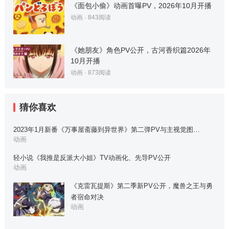
《面包小偷》动画首曝PV，2026年10月开播
动画
·
843
阅读
《她朋友》角色PV公开，古河香织篇2026年
10月开播
动画
·
873
阅读
猜你喜欢
2023年1月新番《万事屋斋藤到异世界》第二弹PV与主视觉图…
动画
轻小说《我推是反派大小姐》TV动画化、先导PV公开
动画
《克雷瓦提斯》第二季新PV公开，魔兽之王与勇
者宿命对决
动画