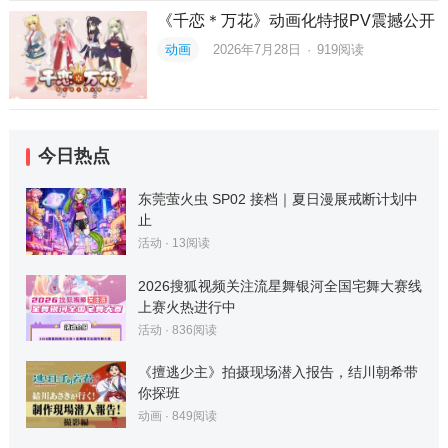
《千恋＊万花》动画化特报PV震撼公开
动画
2026年7月28日
·
919
阅读
今日热点
东莞萤火虫 SP02 接档｜夏日漫展戒断计划中
止
活动
·
13
阅读
2026搜狐视频关注流星舞银河全国宅舞大赛线
上赛火热进行中
活动
·
836
阅读
《擅逃少主》拍摄现场潜入报告，结川朝希带
你探班
动画
·
849
阅读