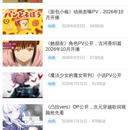
《面包小偷》动画首曝PV，2026年10
月开播
动画
2026年8月5日
·
843
阅读
《她朋友》角色PV公开，古河香织篇
2026年10月开播
动画
2026年8月5日
·
873
阅读
《魔法少女的魔女审判》小说PV公开
动画
2026年7月31日
·
913
阅读
《凸拉vers》OP公开，次元穿越歌词视
频抢先看
动画
2026年7月31日
·
878
阅读