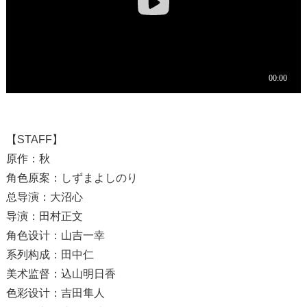
【STAFF】
原作：秋
角色原案：しずまよしのり
总导演：大沼心
导演：田村正文
角色设计：山吉一幸
系列构成：田中仁
美术监督：込山明日香
色彩设计：吉田隼人