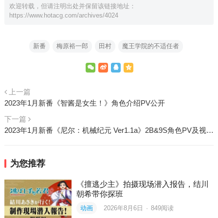
欢迎转载，但请注明出处并保留该链接地址：
https://www.hotacg.com/archives/4024
新番
梅原裕一郎
田村
魔王学院的不适任者
上一篇
2023年1月新番《智酱是女生！》角色介绍PV公开
下一篇
2023年1月新番《尼尔：机械纪元 Ver1.1a》2B&9S角色PV及视觉图公开
为您推荐
《擅逃少主》拍摄现场潜入报告，结川
朝希带你探班
动画
2026年8月6日
·
849
阅读