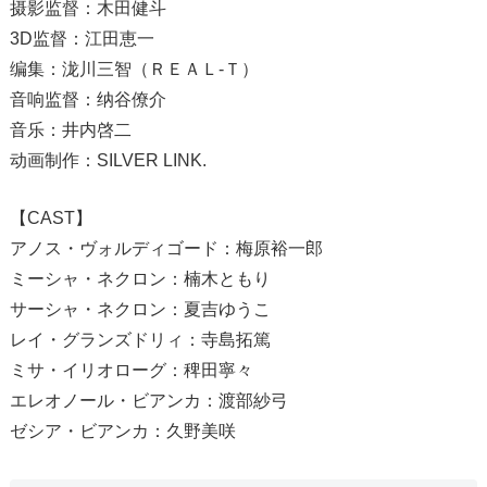
摄影监督：木田健斗
3D监督：江田恵一
编集：泷川三智（ＲＥＡＬ-Ｔ）
音响监督：纳谷僚介
音乐：井内啓二
动画制作：SILVER LINK.
【CAST】
アノス・ヴォルディゴード：梅原裕一郎
ミーシャ・ネクロン：楠木ともり
サーシャ・ネクロン：夏吉ゆうこ
レイ・グランズドリィ：寺島拓篤
ミサ・イリオローグ：稗田寧々
エレオノール・ビアンカ：渡部紗弓
ゼシア・ビアンカ：久野美咲