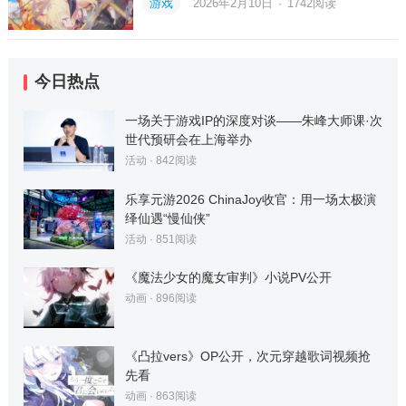
游戏
2026年2月10日
·
1742
阅读
今日热点
一场关于游戏IP的深度对谈——朱峰大师课·次
世代预研会在上海举办
活动
·
842
阅读
乐享元游2026 ChinaJoy收官：用一场太极演
绎仙遇“慢仙侠”
活动
·
851
阅读
《魔法少女的魔女审判》小说PV公开
动画
·
896
阅读
《凸拉vers》OP公开，次元穿越歌词视频抢
先看
动画
·
863
阅读