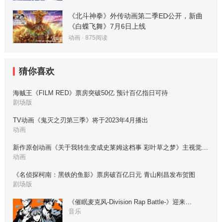
《北斗神拳》外传动画第二季ED公开，新曲
《白蝶飞舞》7月6日上线
动画
·
875
阅读
猜你喜欢
海贼王《FILM RED》票房突破50亿 预计百亿指日可待
剧场版
TV动画《鬼灭之刃第三季》将于2023年4月播出
动画
新作原创动画《关于我转生变成史莱姆这档事 彩叶草之梦》主视觉…
动画
《名侦探柯南：黑铁的鱼影》票房破百亿日元 青山刚昌发布贺图
剧场版
《催眠麦克风-Division Rap Battle-》迎来…
音乐