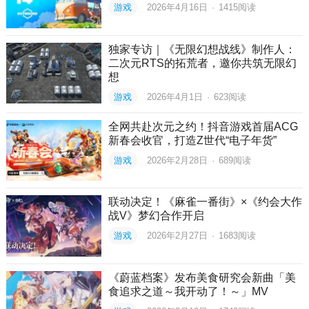
游戏
2026年4月16日
·
1415
阅读
独家专访｜《无限幻想战线》制作人：
二次元RTS的拓荒者，邀你共筑无限幻
想
游戏
2026年4月1日
·
623
阅读
全网共赴次元之约！抖音游戏首届ACG
新春会收官，打造Z世代“电子年货”
游戏
2026年2月28日
·
689
阅读
联动决定！《麻雀一番街》×《约会大作
战V》梦幻合作开启
游戏
2026年2月27日
·
1683
阅读
《蔚蓝档案》发布美食研究会新曲「美
食追求之道～我开动了！～」MV