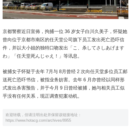
京都警察近日宣佈，拘捕一位 36 岁女子白川久美子，怀疑她
曾向位于京都市南区的任天堂公司旗下员工发出死亡恐吓信
件，并以大小姐的独特口吻发出「こ、杀してさしあげます
わ」「任天堂死んじゃえ！」等讯息。
被捕女子怀疑于去年 7月与 8月曾经 2 次向任天堂多位员工邮
送死亡恐吓书信，被指业务妨害。去年 6 月亦曾经以同样形
式发出杀害预告，并于今月 9 日曾经被捕，她与相关员工似
乎没有任何关系，现正调查犯案动机。
欢迎转载，但请注明出处并保留该链接地址：
https://www.hotacg.com/archives/8955