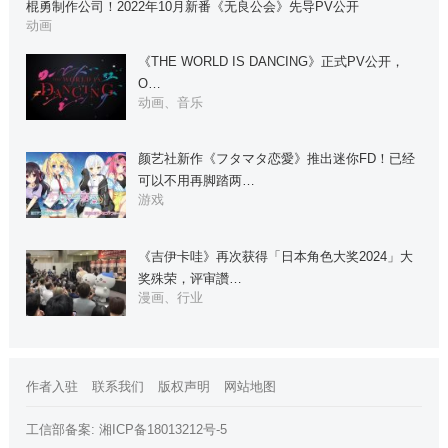
棍勇制作公司！2022年10月新番《无良公会》先导PV公开
动画
《THE WORLD IS DANCING》正式PV公开，
O…
动画、音乐
颜艺社新作《フタマタ恋愛》推出迷你FD！已经
可以不用再脚踏两…
游戏
《吉伊卡哇》再次获得「日本角色大奖2024」大
奖殊荣，评审讚…
漫画、行业
作者入驻
联系我们
版权声明
网站地图
工信部备案:
湘ICP备18013212号-5