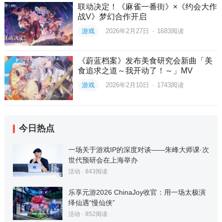
联动决定！《麻雀一番街》×《约会大作
战V》梦幻合作开启
游戏
2026年2月27日
·
1683
阅读
《蔚蓝档案》发布美食研究会新曲「美
食追求之道～我开动了！～」MV
游戏
2026年2月10日
·
1743
阅读
今日热点
一场关于游戏IP的深度对谈——朱峰大师课·次
世代预研会在上海举办
活动
·
843
阅读
乐享元游2026 ChinaJoy收官：用一场太极演
绎仙遇“慢仙侠”
活动
·
852
阅读