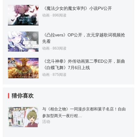
《魔法少女的魔女审判》小说PV公开
动画
·
896
阅读
《凸拉vers》OP公开，次元穿越歌词视频抢
先看
动画
·
863
阅读
《北斗神拳》外传动画第二季ED公开，新曲
《白蝶飞舞》7月6日上线
动画
·
875
阅读
猜你喜欢
与《相合之物》一同漫步京都和菓子名店！自由
参加型两天一夜行程…
活动