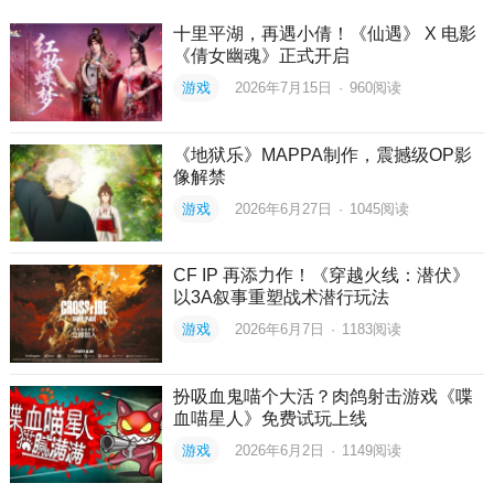
十里平湖，再遇小倩！《仙遇》 X 电影
《倩女幽魂》正式开启
游戏
2026年7月15日
·
960
阅读
《地狱乐》MAPPA制作，震撼级OP影
像解禁
游戏
2026年6月27日
·
1045
阅读
CF IP 再添力作！《穿越火线：潜伏》
以3A叙事重塑战术潜行玩法
游戏
2026年6月7日
·
1183
阅读
扮吸血鬼喵个大活？肉鸽射击游戏《喋
血喵星人》免费试玩上线
游戏
2026年6月2日
·
1149
阅读