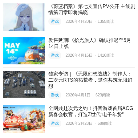
《蔚蓝档案》第七支宣传PV公开 主线剧
情第四章即将揭晓
游戏
2026年4月20日
·
1355
阅读
发售延期!《拾光旅人》确认推迟至5月
14日上线
游戏
2026年4月16日
·
1416
阅读
独家专访｜《无限幻想战线》制作人：
二次元RTS的拓荒者，邀你共筑无限幻
想
游戏
2026年4月1日
·
623
阅读
全网共赴次元之约！抖音游戏首届ACG
新春会收官，打造Z世代“电子年货”
游戏
2026年2月28日
·
689
阅读