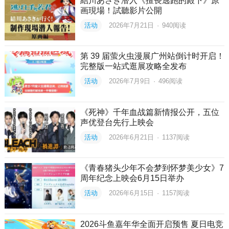
結川あさき潜入《擅長逃跑的殿下》原
画現場！試聽影片公開
活动
2026年7月21日
·
940
阅读
第 39 届萤火虫漫展广州站倒计时开启！
完整版一站式逛展攻略全发布
活动
2026年7月9日
·
496
阅读
《死神》千年血战篇新情报公开，五位
声优登台先行上映会
活动
2026年6月21日
·
1137
阅读
《青春猪头少年不会梦到怀梦美少女》7
周年纪念上映会6月15日举办
活动
2026年6月15日
·
1157
阅读
2026斗鱼嘉年华全面开启预售 夏日电竞