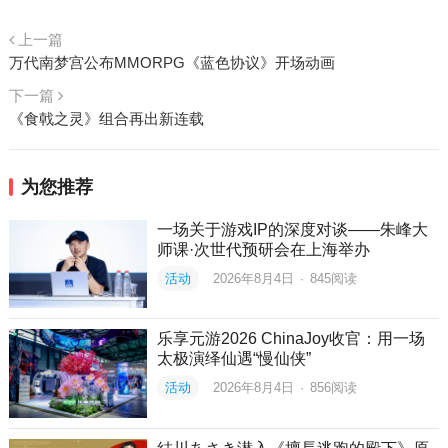
上一篇
万代南梦宫公布MMORPG《蓝色协议》开场动画
下一篇
《食戟之灵》组合再出新连载
为您推荐
一场关于游戏IP的深度对谈——朱峰大
师课·次世代预研会在上海举办
活动
2026年8月4日
·
845
阅读
乐享元游2026 ChinaJoy收官：用一场
太极演绎仙遇“慢仙侠”
活动
2026年8月4日
·
856
阅读