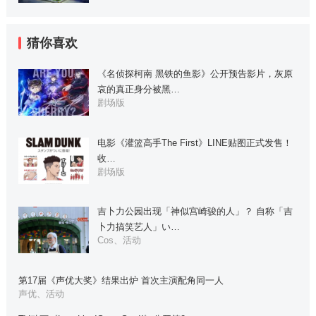
猜你喜欢
《名侦探柯南 黑铁的鱼影》公开预告影片，灰原
哀的真正身分被黑…
剧场版
电影《灌篮高手The First》LINE贴图正式发售！
收…
剧场版
吉卜力公园出现「神似宫崎骏的人」？ 自称「吉
卜力搞笑艺人」い…
Cos、活动
第17届《声优大奖》结果出炉 首次主演配角同一人
声优、活动