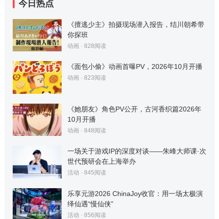
今日热点
《擅逃少主》拍摄现场潜入报告，结川朝希带
你探班
动画
·
828
阅读
《面包小偷》动画首曝PV，2026年10月开播
动画
·
823
阅读
《她朋友》角色PV公开，古河香织篇2026年
10月开播
动画
·
848
阅读
一场关于游戏IP的深度对谈——朱峰大师课·次
世代预研会在上海举办
活动
·
845
阅读
乐享元游2026 ChinaJoy收官：用一场太极演
绎仙遇“慢仙侠”
活动
·
856
阅读