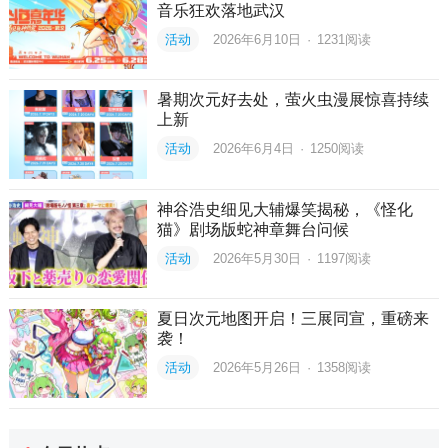
音乐狂欢落地武汉
活动
2026年6月10日
·
1231
阅读
暑期次元好去处，萤火虫漫展惊喜持续
上新
活动
2026年6月4日
·
1250
阅读
神谷浩史细见大辅爆笑揭秘，《怪化
猫》剧场版蛇神章舞台问候
活动
2026年5月30日
·
1197
阅读
夏日次元地图开启！三展同宣，重磅来
袭！
活动
2026年5月26日
·
1358
阅读