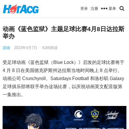
菜单
登录
注册
动画《蓝色监狱》主题足球比赛4月8日达拉斯
举办
活动
2023年4月7日
·
4166
阅读
受足球动画《蓝色监狱（Blue Lock）》启发的足球比赛将于
4 月 8 日在美国德克萨斯州达拉斯当地时间晚上 8 点举行。
动画公司 Crunchyroll、Saturdays Football 和洛杉矶 Galaxy
足球俱乐部将联手举办这场比赛，以庆祝动画英文配音版第
一集推出。